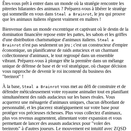
Êtes-vous prêt à entrer dans un monde où la stratégie rencontre les
pitreries hilarantes des animaux ? Préparez-vous à libérer le stratège
qui sommeille en vous dans
, le jeu qui prouve
Steal a Brainrot
que les animaux italiens règnent vraiment en maîtres !
Bienvenue dans un monde excentrique et captivant où le destin de la
domination financière repose entre les pattes, les sabots et les griffes
d'une distribution charismatique d'animaux italiens.
Steal a
n'est pas seulement un jeu ; c'est un constructeur d'empire
Brainrot
économique, un planificateur de raids astucieux et un charmant
collectionneur d'animaux, le tout regroupé dans un ensemble
vibrant. Préparez-vous à plonger tête la première dans un mélange
unique de défense de base et de vol stratégique, où chaque décision
vous rapproche de devenir le roi incontesté du business des
"breinrot" !
À la base,
vous met au défi de construire et de
Steal a Brainrot
défendre méticuleusement votre royaume animalier tout en planifiant
simultanément des raids audacieux sur les bases rivales. Vous
acquerrez une ménagerie d'animaux uniques, chacun débordant de
personnalité, et les placerez stratégiquement sur votre base pour
protéger vos précieuses richesses. Plus vous collectez d'animaux,
plus vos revenus augmentent, alimentant votre expansion et vous
permettant de lancer des assauts audacieux pour "voler des
breinrots" à d'autres joueurs. Le mouvement est intuitif avec ZQSD