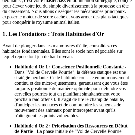
débutants ; c'est votre masterclass en domination stratégique, conçue
pour élever votre jeu du simple divertissement à la prouesse en tête
du classement. Nous allons disséquer les mécanismes principaux,
exposer le moteur de score caché et vous armer des plans tactiques
pour conquérir le royaume animal italien.
1. Les Fondations : Trois Habitudes d'Or
Avant de plonger dans les manœuvres d'élite, consolidez ces
habitudes fondamentales. Elles sont le socle non négociable sur
lequel repose tout jeu de haut niveau.
Habitude d'Or 1 : Conscience Positionnelle Constante
-
Dans "Vol de Cervelle Pourrie", la défense statique est une
stratégie perdante. Cette habitude consiste en un mouvement
continu et des micro-ajustements, garantissant que vous êtes
toujours positionné de manière optimale pour défendre vos
cervelles pourries tout en planifiant simultanément votre
prochain raid offensif. Il s'agit de lire le champ de bataille,
d'anticiper les menaces et de comprendre les schémas de
mouvement des animaux pour intercepter avant qu'ils
n'atteignent les points vulnérables.
Habitude d'Or 2 : Priorisation des Ressources en Début
de Partie
- La phase initiale de "Vol de Cervelle Pourrie"