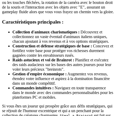
ou les touches fléchées, la rotation de la caméra avec le bouton droit
de la souris et l'interaction avec les objets avec "E", assurant un
gameplay fluide alors que vous vous frayez un chemin vers la gloire.
Caractéristiques principales :
Collection d'animaux charismatiques :
Découvrez et
collectionnez un vaste éventail d'animaux italiens uniques,
chacun ajoutant à vos revenus et à vos options stratégiques.
Construction et défense stratégiques de base :
Concevez et
fortifiez votre base pour protéger vos richesses durement
gagnées contre les envahisseurs rusés.
Raids astucieux et vol de Brainrot :
Planifiez et exécutez
des raids audacieux sur les bases des autres joueurs pour leur
voler leurs précieux "breinrots".
Gestion d'empire économique :
Augmentez vos revenus,
étendez votre influence et aspirez à la domination financière
dans un monde compétitif.
Commandes intuitives :
Naviguez en toute transparence
dans le monde avec des commandes personnalisables pour les
plateformes PC et mobiles.
Si vous êtes un joueur qui prospère grâce aux défis stratégiques, qui
se réjouit de l'humour excentrique et qui a un penchant pour la
collection de créatures charmantes,
est fait sur
Steal a Brainrot