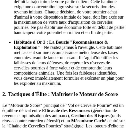
définit la trajectoire de votre partie entière. Cette habitude
exige une concentration agressive sur la sécurisation des
revenus initiaux. Chaque décision, de votre premier achat
d'animal à votre disposition initiale de base, doit être axée sur
la maximisation de votre taux d'acquisition de cervelles
pourries. Ne pas établir une économie forte en début de partie
handicapera votre potentiel en milieu et en fin de partie.
Habitude d'Or 3 : La Boucle "Reconnaissance &
Exploitation"
- Ne raidez jamais à l'aveugle. Cette habitude
met l'accent sur une reconnaissance méticuleuse des bases
ennemies avant de lancer un assaut. Il s'agit d'identifier les
faiblesses de leurs défenses, de repérer les réserves de
cervelles pourries à forte valeur et de comprendre leurs
compositions animales. Une fois les faiblesses identifiées,
vous devez immédiatement formuler et exécuter un plan pour
les exploiter au maximum.
2. Tactiques d'Élite : Maîtriser le Moteur de Score
Le "Moteur de Score" principal de "Vol de Cervelle Pourrie" est un
équilibre délicat entre
Efficacité des Ressources
(génération de
revenus et optimisation des animaux),
Gestion des Risques
(raids
réussis contre entretien défensif) et un
Mécanisme Caché
centré sur
la "Chaîne de Cervelles Pourries" stratégique. Les joueurs d'élite ne