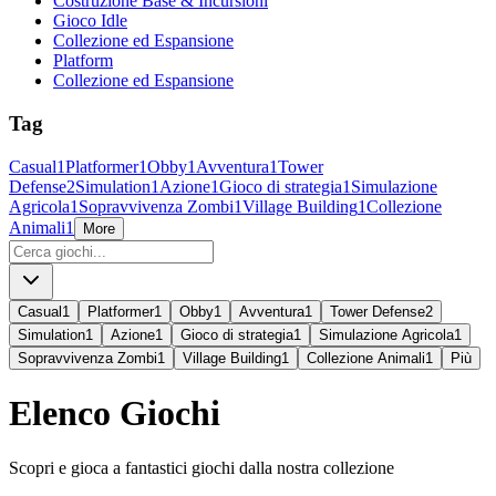
Costruzione Base & Incursioni
Gioco Idle
Collezione ed Espansione
Platform
Collezione ed Espansione
Tag
Casual
1
Platformer
1
Obby
1
Avventura
1
Tower
Defense
2
Simulation
1
Azione
1
Gioco di strategia
1
Simulazione
Agricola
1
Sopravvivenza Zombi
1
Village Building
1
Collezione
Animali
1
More
Casual
1
Platformer
1
Obby
1
Avventura
1
Tower Defense
2
Simulation
1
Azione
1
Gioco di strategia
1
Simulazione Agricola
1
Sopravvivenza Zombi
1
Village Building
1
Collezione Animali
1
Più
Elenco Giochi
Scopri e gioca a fantastici giochi dalla nostra collezione