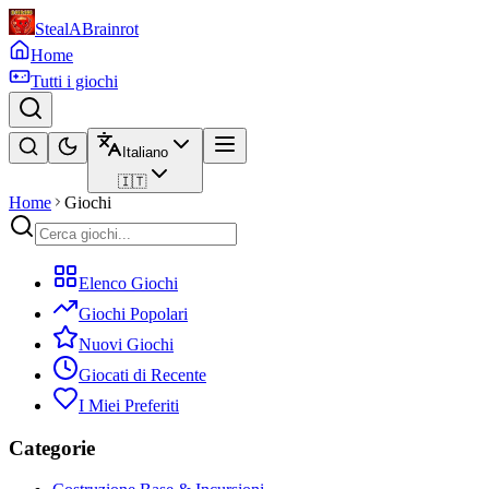
StealABrainrot
Home
Tutti i giochi
Italiano
🇮🇹
Home
Giochi
Elenco Giochi
Giochi Popolari
Nuovi Giochi
Giocati di Recente
I Miei Preferiti
Categorie