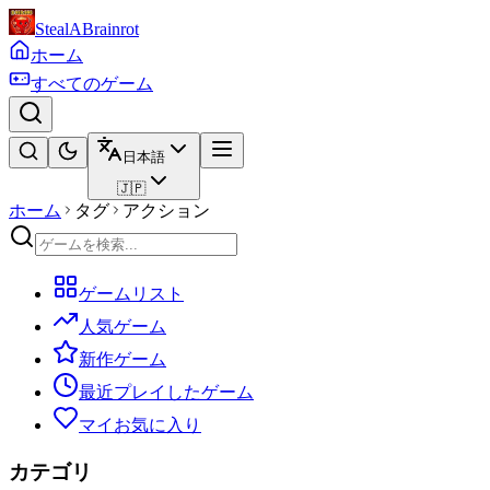
StealABrainrot
ホーム
すべてのゲーム
日本語
🇯🇵
ホーム
タグ
アクション
ゲームリスト
人気ゲーム
新作ゲーム
最近プレイしたゲーム
マイお気に入り
カテゴリ