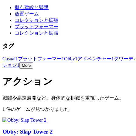
拠点建設と襲撃
放置ゲーム
コレクションと拡張
プラットフォーマー
コレクションと拡張
タグ
Casual
1
プラットフォーマー
1
Obby
1
アドベンチャー
1
タワーデ
ション
1
More
アクション
戦闘や高速展開など、身体的な挑戦を重視したゲーム。
1 件のゲームが見つかりました
Obby: Slap Tower 2