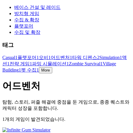
베이스 건설 및 레이드
방치형 게임
수집 & 확장
플랫포머
수집 및 확장
태그
Casual
1
플랫포머
1
오비
1
어드벤처
1
타워 디펜스
2
Simulation
1
액
션
1
전략 게임
1
파밍 시뮬레이션
1
Zombie Survival
1
Village
Building
1
펫 수집
1
More
어드벤처
탐험, 스토리, 퍼즐 해결에 중점을 둔 게임으로, 종종 퀘스트와
캐릭터 성장을 포함합니다.
1개의 게임이 발견되었습니다.