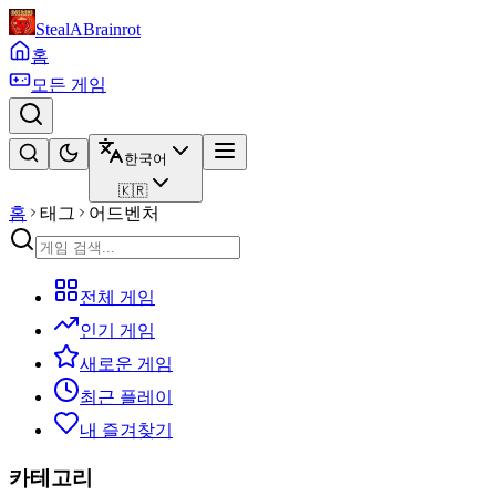
StealABrainrot
홈
모든 게임
한국어
🇰🇷
홈
태그
어드벤처
전체 게임
인기 게임
새로운 게임
최근 플레이
내 즐겨찾기
카테고리