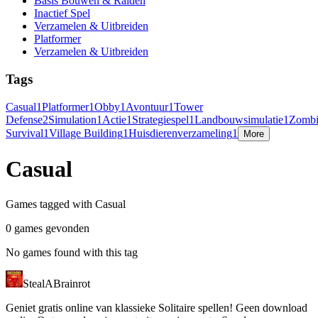
Basis Bouwen & Raiden
Inactief Spel
Verzamelen & Uitbreiden
Platformer
Verzamelen & Uitbreiden
Tags
Casual
1
Platformer
1
Obby
1
Avontuur
1
Tower
Defense
2
Simulation
1
Actie
1
Strategiespel
1
Landbouwsimulatie
1
Zombi
Survival
1
Village Building
1
Huisdierenverzameling
1
More
Casual
Games tagged with Casual
0 games gevonden
No games found with this tag
StealABrainrot
Geniet gratis online van klassieke Solitaire spellen! Geen download