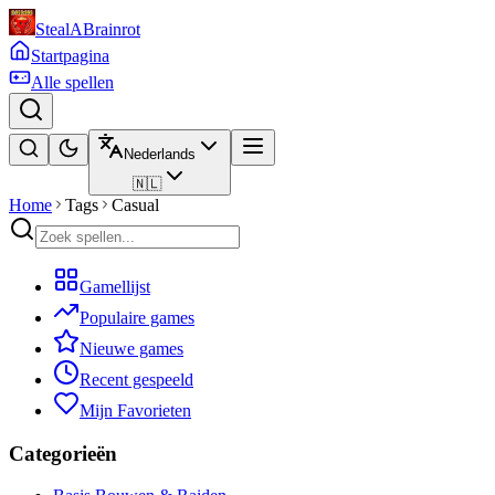
StealABrainrot
Startpagina
Alle spellen
Nederlands
🇳🇱
Home
Tags
Casual
Gamellijst
Populaire games
Nieuwe games
Recent gespeeld
Mijn Favorieten
Categorieën