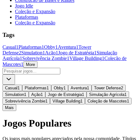
Construção de Bases e Raides
Jogo Idle
Coleção e Expansão
Plataformas
Coleção e Expansão
Tags
Casual
1
Plataformas
1
Obby
1
Aventura
1
Tower
Defense
2
Simulation
1
Ação
1
Jogo de Estratégia
1
Simulação
Agrícola
1
Sobrevivência Zombie
1
Village Building
1
Coleção de
Mascotes
1
More
Casual
1
Plataformas
1
Obby
1
Aventura
1
Tower Defense
2
Simulation
1
Ação
1
Jogo de Estratégia
1
Simulação Agrícola
1
Sobrevivência Zombie
1
Village Building
1
Coleção de Mascotes
1
Mais
Jogos Populares
Os jogos mais populares apreciados pela nossa comunidade. Títulos