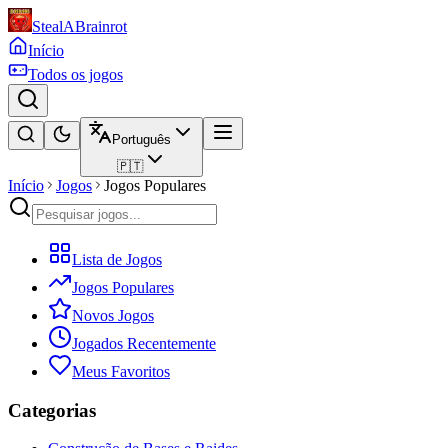
StealABrainrot
Início
Todos os jogos
Português
🇵🇹
Início
Jogos
Jogos Populares
Lista de Jogos
Jogos Populares
Novos Jogos
Jogados Recentemente
Meus Favoritos
Categorias